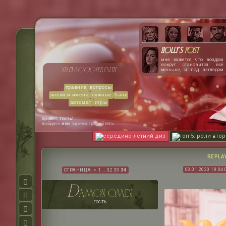
Holly's
post
мне кажется, что воздуха
вокруг становится всё
selena
cooper
faith
меньше, и под взглядом
нэша лёгкие сжимаются,
словно сжатые тугими
обручами. чертовски
правила
вопросы
хочется расплакаться. или
внехи и имена
нужные
банк
закричать. сердце
колотится как ослепшая от
автомат
игры
паники птица, запертая в
стеклянном ящике.
привет, гость!
войдите
или
зарегистрируйтесь
.
середино-летний диз
топ-5: роли вто
REPLA
03.01.2020 18:04:
СТРАНИЦА:
«
1
…
32
33
34
d
amon omen
гость