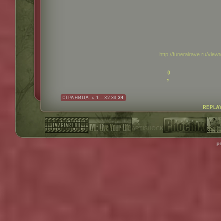
http://funeralrave.ru/vi
0
СТРАНИЦА:
«
1
…
32
33
34
REPLA
р