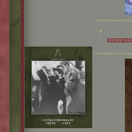
http://necra.anihub.ru/v
0
23.01.2020 16:42:
p
r
http://sagitta.rusff.me/v
участник
сообщений:
уважение:
72076
+331