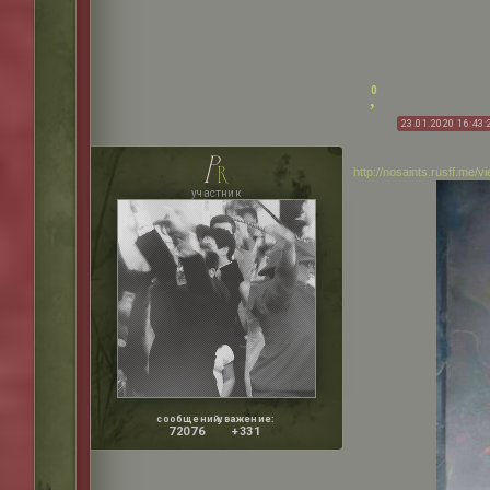
0
23.01.2020 16:43:
p
r
http://nosaints.rusff.me
участник
сообщений:
уважение:
72076
+331