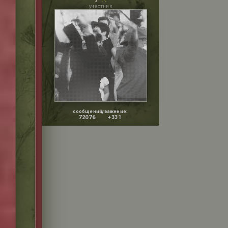
участник
сообщений:
уважение:
72076
+331