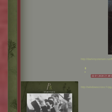
http://darkmysterium.rus
0
22.01.2020 21:49:
p
r
http://windowscross.f-rp
участник