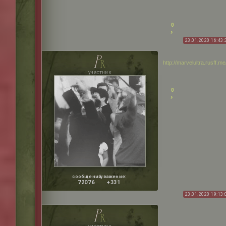
0
23.01.2020 16:43:
p
r
http://marvelultra.rusff.
участник
0
сообщений:
уважение:
72076
+331
23.01.2020 19:13:
p
r