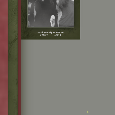
сообщений:
уважение:
72076
+331
0