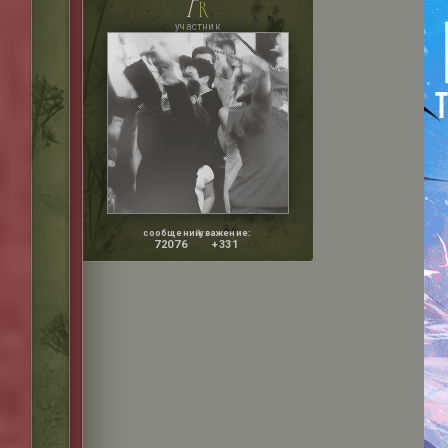
p
r
участник
сообщений:
уважение:
72076
+331