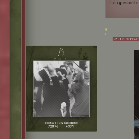
[align=cente
0
22.01.2020 19:41:
p
r
участник
сообщений:
уважение:
72076
+331