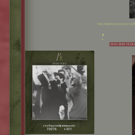
http://darkmysterium.rus
0
23.01.2020 10:24:
p
r
участник
сообщений:
уважение:
72076
+331