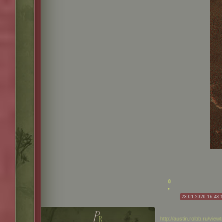
0
23.01.2020 16:43:
p
r
http://austin.rolbb.ru/vi