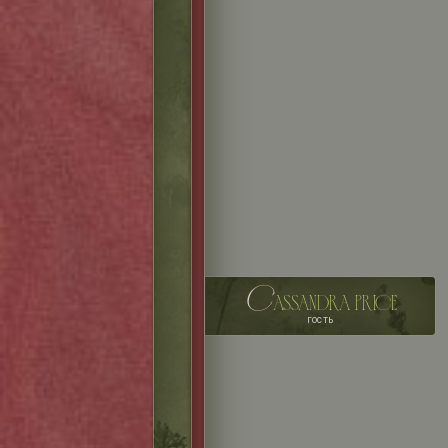
c
assandra price
гость