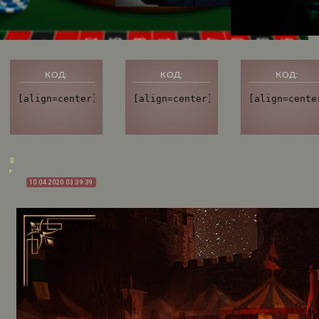
КОД:
КОД:
КОД:
[align=center][url=http://replay.rusff.me/][img]http
[align=center][url=http://replay
[align=cente
0
10.04.2020 03:39:39