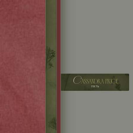
c
assandra price
гость