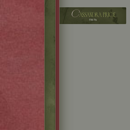
c
assandra price
гость