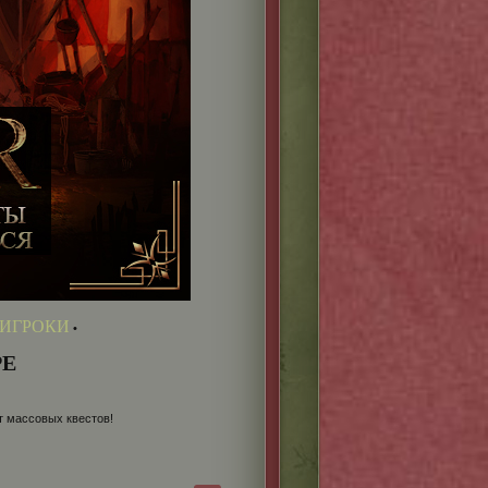
 ИГРОКИ
•
РЕ
т массовых квестов!