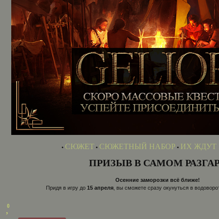
СЮЖЕТ
СЮЖЕТНЫЙ НАБОР
ИХ ЖДУТ
•
•
•
ПРИЗЫВ В САМОМ РАЗГА
Осенние заморозки всё ближе!
Придя в игру до
15 апреля
, вы сможете сразу окунуться в водоворо
0