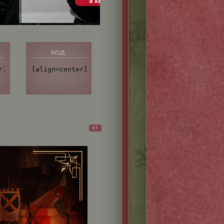
КОД:
s://i.imgur.com/hPXSNmm.png[/img][/url][/align]
.rusff.me/][img]https://i.imgur.com/TdEkOcl.png[/img][/u
r][url=http://replay.rusff.me/][img]https://i.imgur.com/
[align=center][url=http://replay.rusff.me/viewto
61