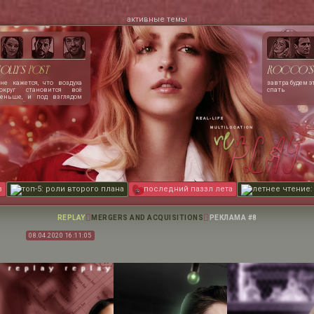
активные темы
olly's
post
Rocco's
не кажется, что воздуха
завтра будем э
округ становится всё
спать
еньше, и под взглядом
эша лёгкие сжимаются,
ловно сжатые тугими
бручами. чертовски
очется расплакаться. или
закричать. сердце
олотится как ослепшая от
аники птица, запертая в
теклянном ящике.
з
топ-5: роли второго плана
последний паззл лета
летнее чтение:
REPLAY
MERGERS AND ACQUISITIONS
РЕКЛАМА #8
08.04.2020 16:11:05