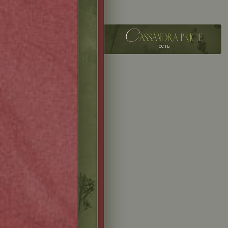
c
assandra price
гость