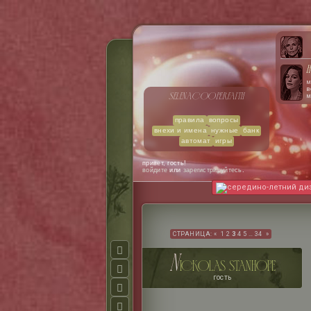
H
м
в
selena
cooper
faith
м
н
с
о
правила
вопросы
х
внехи и имена
нужные
банк
к
автомат
игры
п
с
привет, гость!
войдите
или
зарегистрируйтесь
.
середино-летний ди
СТРАНИЦА:
«
1
2
3
4
5
…
34
»
n
ickolas stanhope
гость