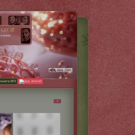
quote
то самое
 книга №3
ура, итоги!
1