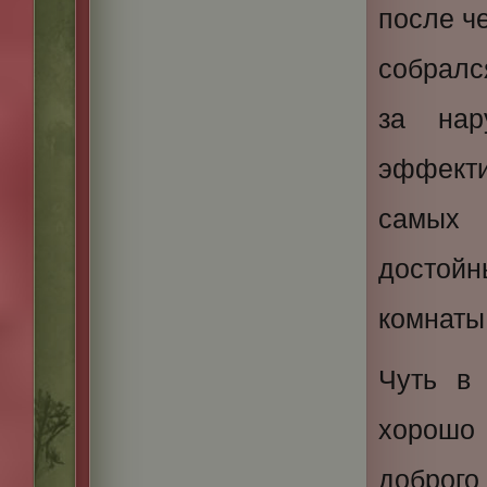
после ч
собралс
за нар
эффект
самых 
достой
комнаты
Чуть в
хорошо
доброг