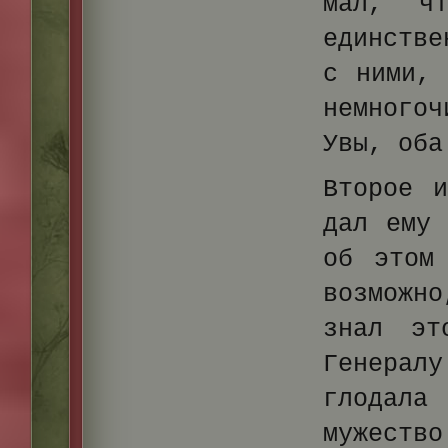
мал, ч
единстве
с ними, 
немногоч
Увы, оба
Второе 
дал ему 
об этом
возможно
знал эт
Генерал
глодала
мужество