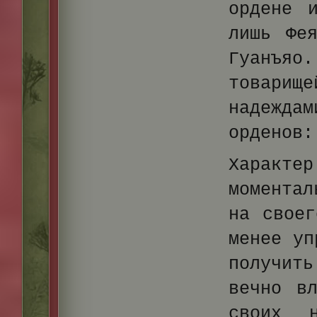
ордене 
лишь Фе
Гуанъя
товарищ
надеждам
орденов:
Характе
момента
на своег
менее уп
получить
вечно в
своих н