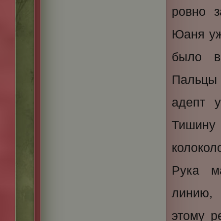
ровно 
Юаня уж
было в
Пальцы 
адепт 
Тишину
колокол
Рука м
линию,
этому р