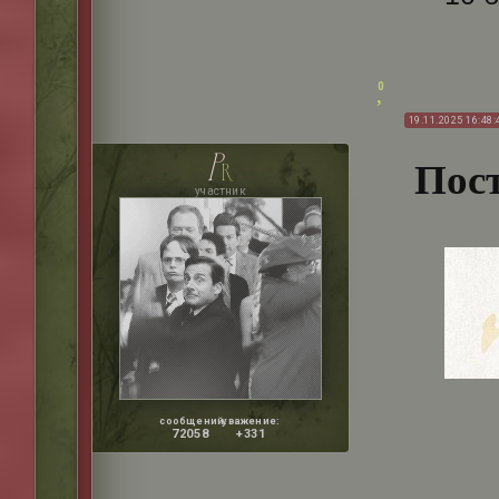
0
19.11.2025 16:48:
p
Пост
r
участник
сообщений:
уважение:
72058
+331