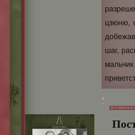
разреше
цзюню, 
добежав
шаг, ра
мальчик
приветс
0
25.11.2025 16:41:
p
Пост
r
участник