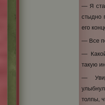
— Я ста
стыдно 
его кон
— Все п
— Како
такую и
— Уви
улыбнул
толпы, ч