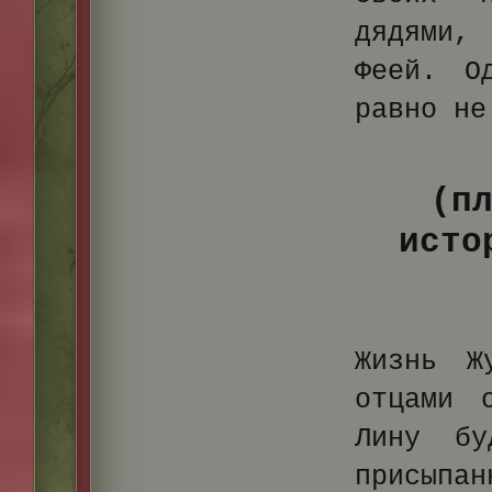
дядями,
Феей. О
равно не
(п
исто
Жизнь Ж
отцами 
Лину бу
присыпа