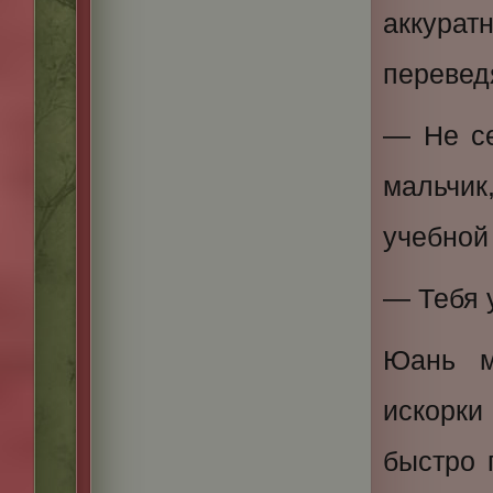
аккурат
переведя
— Не се
мальчик
учебной 
— Тебя 
Юань м
искорки
быстро 