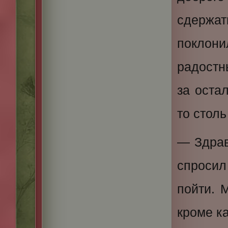
сдержат
поклони
радостн
за оста
то столь
— Здрав
спроси
пойти. 
кроме к