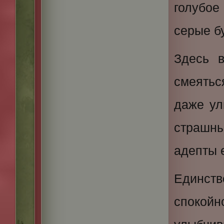
голубое
серые б
Здесь в
смеятьс
даже ул
страшн
адепты 
Единст
спокой