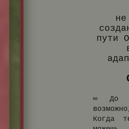
не
созда
пути 
ада
∞ До п
возможно
Когда т