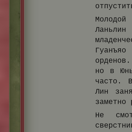
отпустит
Молодой 
Ланьли
младен
Гуанъяо
орденов.
но в Юн
часто. 
Лин зан
заметно 
Не смо
сверстн