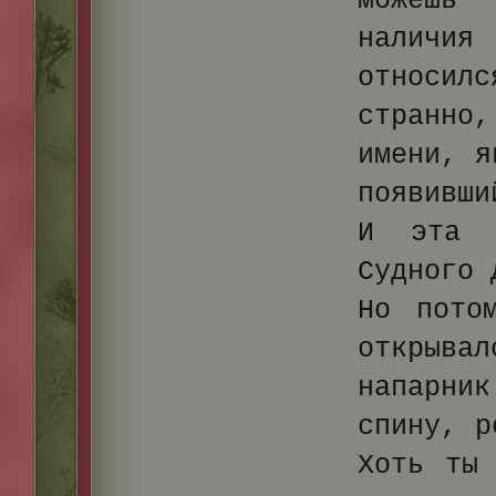
можешь
наличия
относилс
странно
имени, я
появивши
И эта 
Судного 
Но пото
открывал
напарник
спину, р
Хоть ты