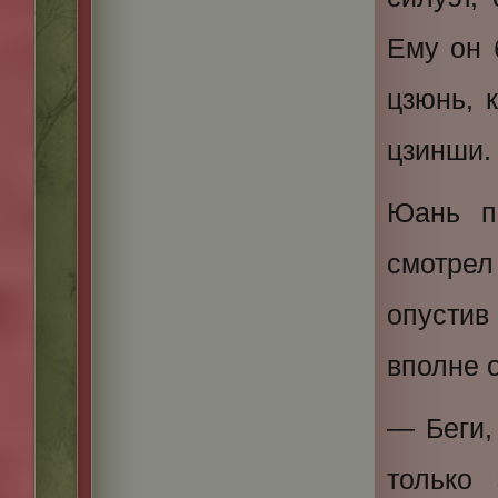
Ему он 
цзюнь, 
цзинши.
Юань п
смотре
опустив
вполне 
— Беги,
только