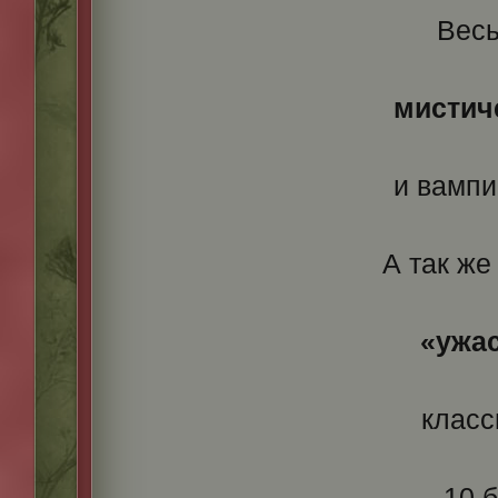
Весь
мистич
и вампи
А так ж
«ужа
класс
10 