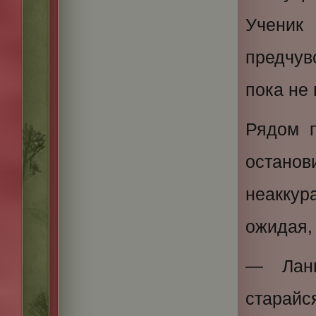
Ученик
предчувс
пока не 
Рядом 
остано
неакку
ожидая, 
— Лань
старай