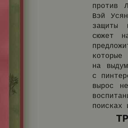
против 
Вэй Уся
защиты 
сюжет н
предло
которые 
на выдум
с пинтер
вырос н
воспита
поисках 
Т