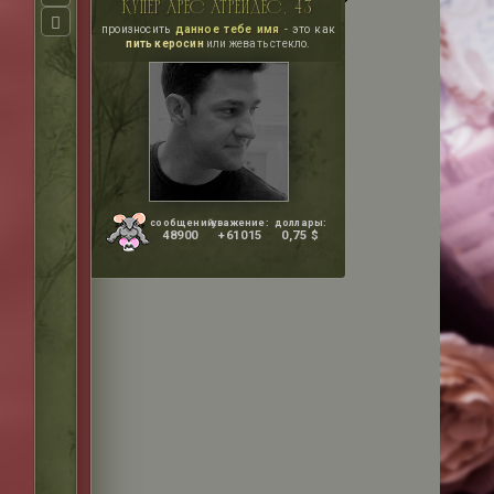
купер арес атрейдес, 43
произносить
данное тебе имя
- это как
пить керосин
или жевать стекло.
сообщений:
уважение:
доллары:
48900
+61015
0,75 $