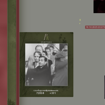
0
10.10.2025 23:27:
p
r
участник
сообщений:
уважение:
72058
+331