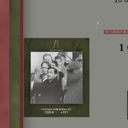
0
15.11.2025 01:40:
p
1
r
участник
сообщений:
уважение:
72058
+331