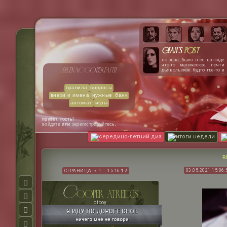
Gian's
post
но эдна…было в её взгляде
что-то магическое, почти
selena
cooper
faith
дьявольское. будто где-то в
самой глубине этой
девушки тлеют угли костра,
и стоит только
правила
вопросы
промелькнуть одной-
внехи и имена
нужные
банк
единственной искре, как
всё вокруг полыхнёт.
автомат
игры
джиан была не против
пожара.
привет, гость!
войдите
или
зарегистрируйтесь
.
середино-летний диз
итоги недели
R
03.05.2021 15:06:
СТРАНИЦА:
«
1
…
15
16
17
c
ooper atreides
otboy