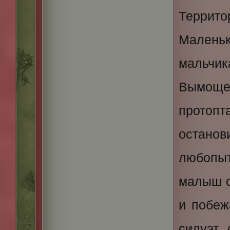
Террит
Маленьк
мальчи
Вымоще
протоп
остан
любопы
малыш о
и побеж
силуэт,