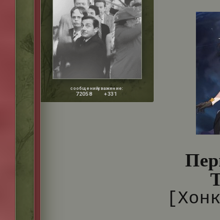
сообщений:
уважение:
72058
+331
Пер
T
[Хон