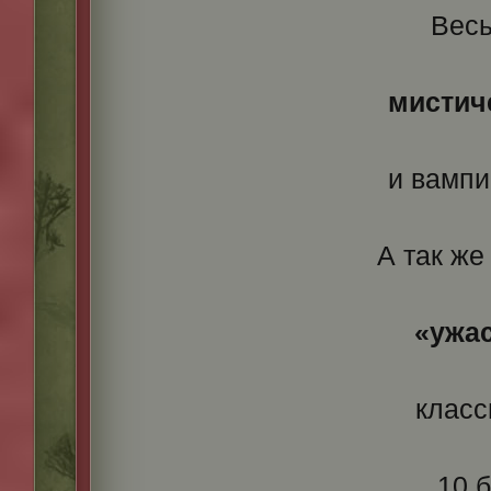
Весь
мистич
и вампи
А так ж
«ужа
класс
10 