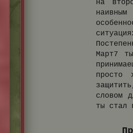
на втор
наивны
особенн
ситуация
Постепен
Март7 т
принима
просто 
защитит
словом д
ты стал 
П