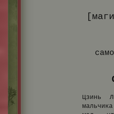
[маг
сам
Цзинь 
мальчик