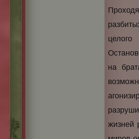
Проход
разбиты
целого
Останов
на брат
возмо
агониз
разруш
жизней 
миров о