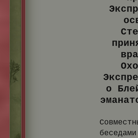
Эксп
ос
Ст
прин
вр
Ох
Экспр
о Бле
эманат
Совмест
беседами