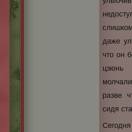
улыбчи
недост
слишком
даже ул
что он 
цзюнь 
молчали
разве ч
сидя ста
Сегодня