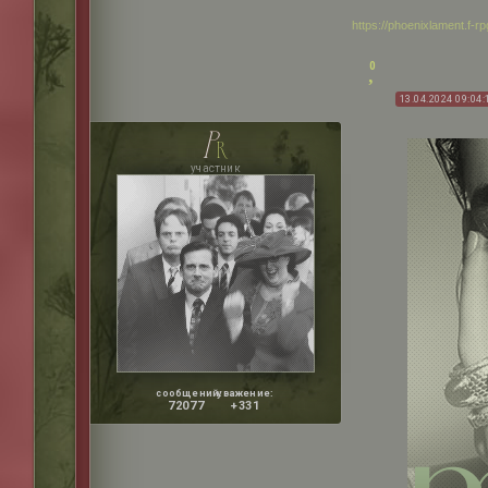
https://phoenixlament.f-
0
13.04.2024 09:04:
p
r
участник
сообщений:
уважение:
72077
+331