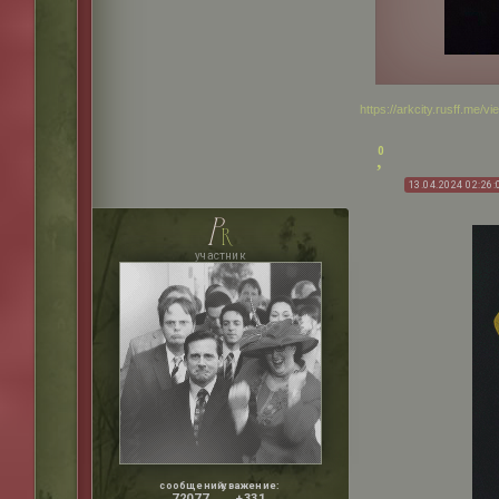
https://arkcity.rusff.me/
0
13.04.2024 02:26:
p
r
участник
сообщений:
уважение:
72077
+331