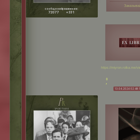
Заказыва
сообщений:
уважение:
72077
+331
https://miyron.rolka.me/
0
13.04.2024 02:48:
p
r
участник