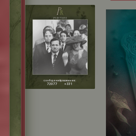
p
r
участник
сообщений:
уважение:
72077
+331