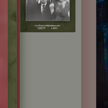
сообщений:
уважение:
72077
+331