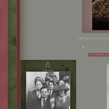
https://seattle.f-rpg.me
0
13.04.2024 06:44:
p
r
участник