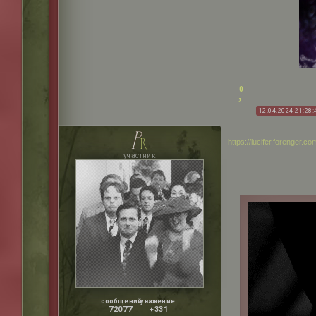
0
12.04.2024 21:28:
p
r
https://lucifer.forenger.
участник
сообщений:
уважение:
72077
+331