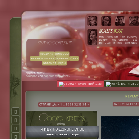
Holly's
post
мне кажется, что воздуха
вокруг становится всё
selena
cooper
faith
меньше, и под взглядом
нэша лёгкие сжимаются,
словно сжатые тугими
обручами. чертовски
правила
вопросы
хочется расплакаться. или
внехи и имена
нужные
банк
закричать. сердце
колотится как ослепшая от
автомат
игры
паники птица, запертая в
стеклянном ящике.
привет, гость!
войдите
или
зарегистрируйтесь
.
середино-летний диз
топ-5: роли вто
REPLAY
16.03.2024 11:14:
СТРАНИЦА:
«
1
…
30
31
32
33
34
»
c
ooper atreides
otboy