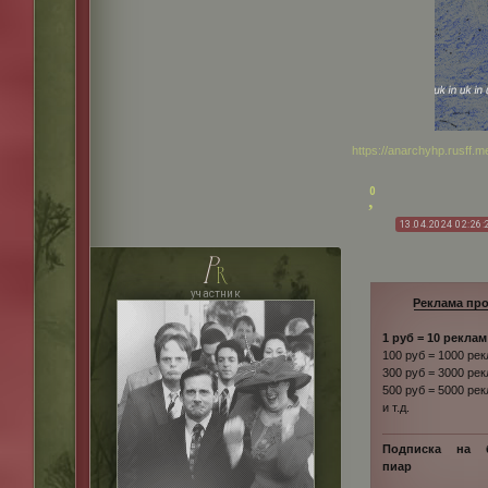
https://anarchyhp.rusff.
0
13.04.2024 02:26:
p
r
участник
Реклама про
1 руб = 10 реклам
100 руб = 1000 ре
300 руб = 3000 ре
500 руб = 5000 ре
и т.д.
Подписка на б
пиар