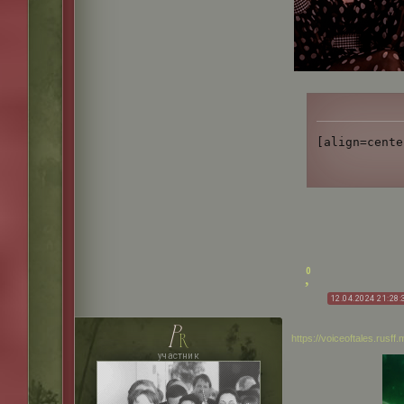
[align=cente
0
12.04.2024 21:28:
p
r
https://voiceoftales.rusf
участник