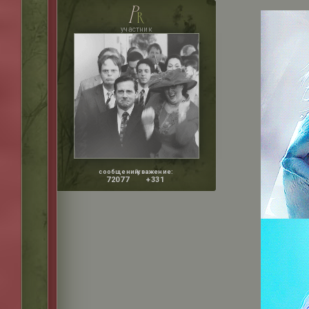
p
r
участник
сообщений:
уважение:
72077
+331