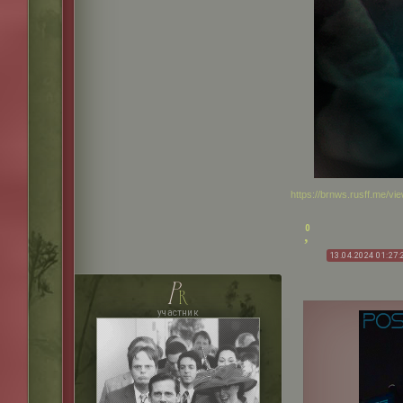
https://brnws.rusff.me/v
0
13.04.2024 01:27:
p
r
участник