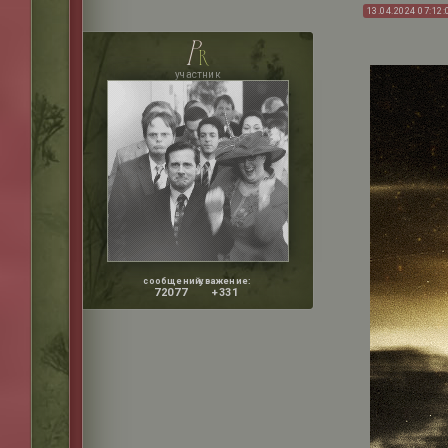
13.04.2024 07:12:
p
r
участник
сообщений:
уважение:
72077
+331