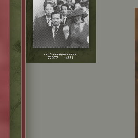
сообщений:
уважение:
72077
+331