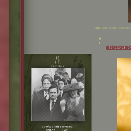
https://soullove.ru/view
0
12.04.2024 23:15:
p
r
участник
сообщений:
уважение:
72077
+331