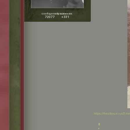
сообщений:
уважение:
72077
+331
https://thesilence.rusff.
0