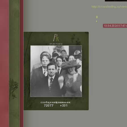
http://crossfeeling.ru/v
0
13.04.2024 07:47:
p
r
участник
сообщений:
уважение:
72077
+331