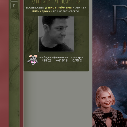
купер арес атрейдес, 43
произносить
данное тебе имя
- это как
пить керосин
или жевать стекло.
сообщений:
уважение:
доллары:
48902
+61018
0,75 $