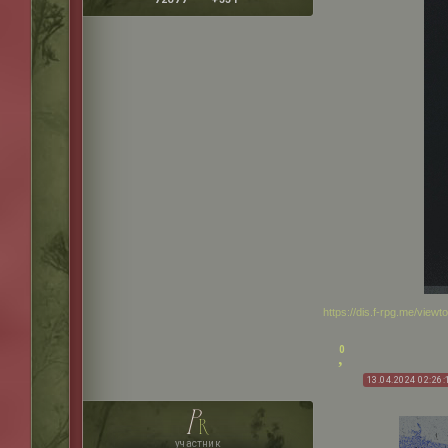
https://dis.f-rpg.me/vie
0
13.04.2024 02:26:
p
r
участник