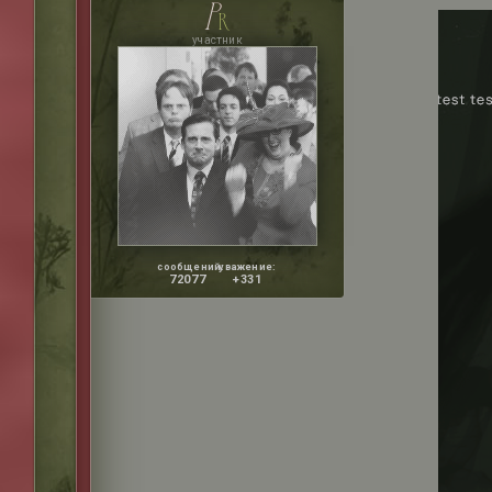
p
r
участник
сообщений:
уважение:
72077
+331