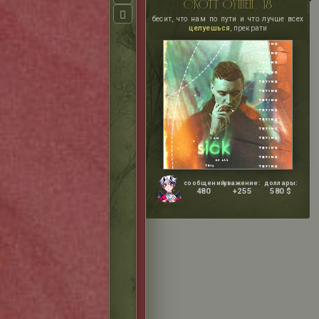
скотт оушен, 18
бесит, что нам по пути и что лучше всех
целуешься
, прекрати
сообщений:
уважение:
доллары:
480
+255
580 $