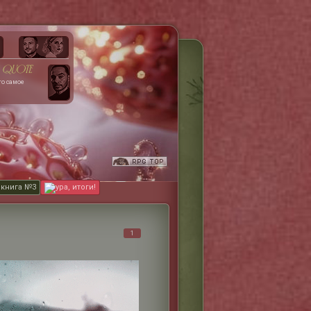
quote
то самое
 книга №3
ура, итоги!
1