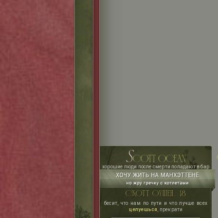
s
cott ocean
хорошие люди после смерти попадают в бар
скотт оушен, 18
бесит, что нам по пути и что лучше всех
целуешься
, прекрати