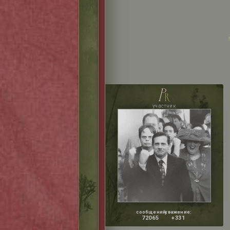
p
r
участник
сообщений:
уважение:
72065
+331