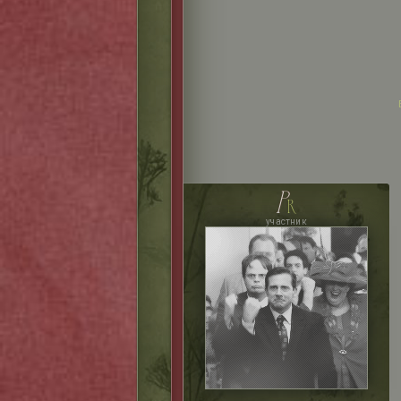
p
r
участник