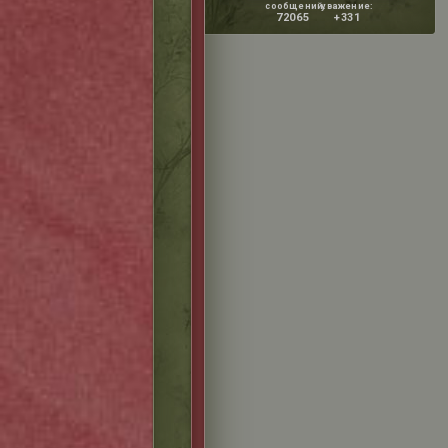
сообщений:
уважение:
72065
+331