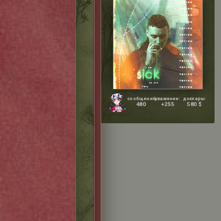
сообщений:
уважение:
доллары:
480
+255
580 $