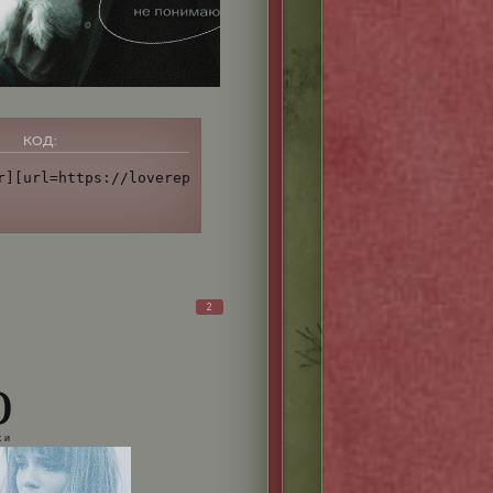
КОД:
://i.ibb.co/4YRMYYj/tumblr-nmcdtov-Lm-P1tf1nydo6-250.gif
r][url=https://lovereplay.ru/][img]https://i.imgur.com/K
2
o
 и