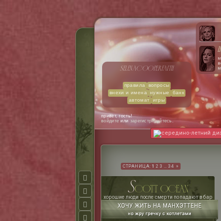
H
м
в
selena
cooper
faith
м
н
с
о
правила
вопросы
х
внехи и имена
нужные
банк
к
автомат
игры
п
с
привет, гость!
войдите
или
зарегистрируйтесь
.
середино-летний ди
СТРАНИЦА:
1
2
3
…
34
»
s
cott ocean
хорошие люди после смерти попадают в бар