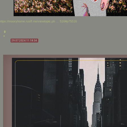
https://mooryhome.rusff.me/viewtopic.ph … 516#p75516
0
29.07.2024 11:18:34