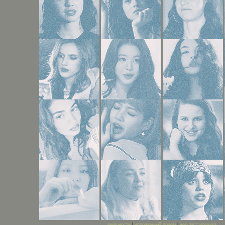
внешности
|
упрощенный прием
|
чек-лист новичка