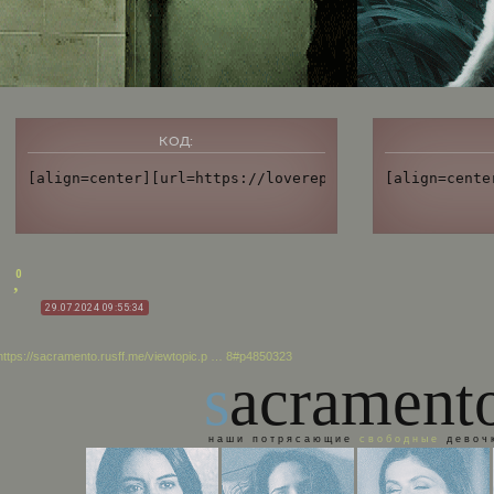
КОД:
[align=center][url=https://lovereplay.ru/][img]https
[align=cente
0
29.07.2024 09:55:34
https://sacramento.rusff.me/viewtopic.p … 8#p4850323
s
acrament
н а ш и п о т р я с а ю щ и е
с в о б о д н ы е
д е в о ч к