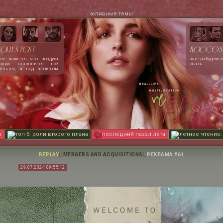
активные темы
olly's
post
Rocco's
не кажется, что воздуха
завтра будем э
округ становится всё
спать
еньше, и под взглядом
эша лёгкие сжимаются,
ловно сжатые тугими
бручами. чертовски
очется расплакаться. или
закричать. сердце
олотится как ослепшая от
аники птица, запертая в
теклянном ящике.
з
топ-5: роли второго плана
последний паззл лета
летнее чтение:
REPLAY
MERGERS AND ACQUISITIONS
РЕКЛАМА #61
29.07.2024 09:55:12