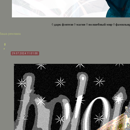
◊
дарк фэнтези
◊
магия
◊
волшебный мир
◊
фамилья
Ваша реклама
0
29.07.2024 11:01:00