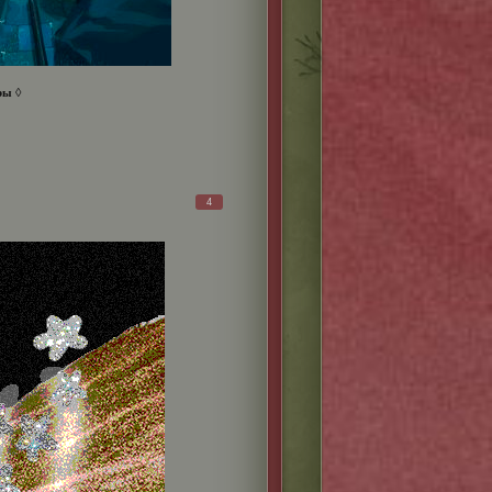
ры
◊
4