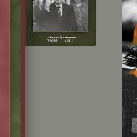
сообщений:
уважение:
72065
+331