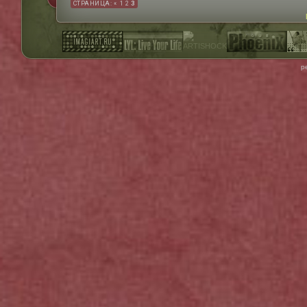
СТРАНИЦА:
«
1
2
3
р