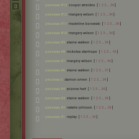
реклама #13
cooper atreides
[
1
2
3
…
34
]
реклама #12
margery wilson
[
1
2
3
…
34
]
реклама #11
madeline borowski
[
1
2
3
…
34
]
реклама #10
margery wilson
[
1
2
3
…
34
]
реклама #9
elaine walken
[
1
2
3
…
34
]
реклама #8
nickolas stanhope
[
1
2
3
…
34
]
реклама #7
margery wilson
[
1
2
3
…
34
]
реклама #6
elaine walken
[
1
2
3
…
37
]
реклама 5
damon omen
[
1
2
3
…
34
]
реклама #4
arizona hart
[
1
2
3
…
34
]
реклама #3
elaine walken
[
1
2
3
…
34
]
реклама #2
natalie johnson
[
1
2
3
…
34
]
реклама #1
replay
[
1
2
3
…
34
]