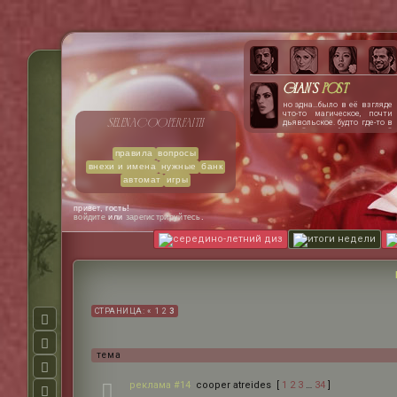
Gian's
post
но эдна…было в её взгляде
что-то магическое, почти
selena
cooper
faith
дьявольское. будто где-то в
самой глубине этой
девушки тлеют угли костра,
и стоит только
правила
вопросы
промелькнуть одной-
внехи и имена
нужные
банк
единственной искре, как
всё вокруг полыхнёт.
автомат
игры
джиан была не против
пожара.
привет, гость!
войдите
или
зарегистрируйтесь
.
середино-летний диз
итоги недели
СТРАНИЦА:
«
1
2
3
тема
реклама #14
cooper atreides
[
1
2
3
…
34
]