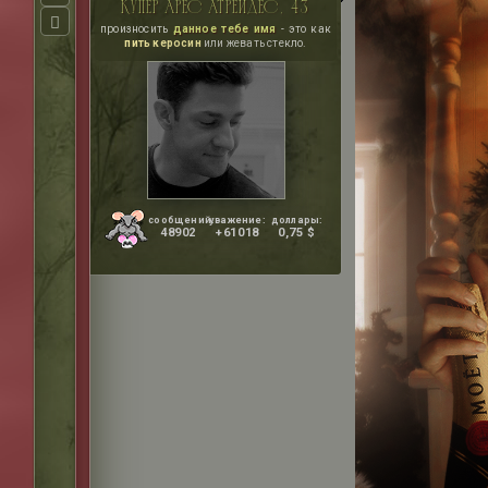
купер арес атрейдес, 43
произносить
данное тебе имя
- это как
пить керосин
или жевать стекло.
сообщений:
уважение:
доллары:
48902
+61018
0,75 $