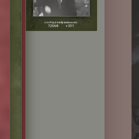
сообщений:
уважение:
72068
+331