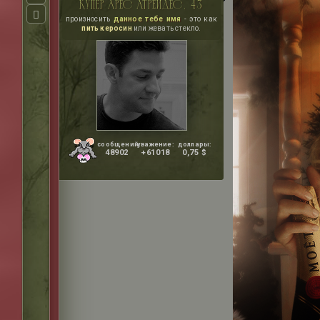
купер арес атрейдес, 43
произносить
данное тебе имя
- это как
пить керосин
или жевать стекло.
сообщений:
уважение:
доллары:
48902
+61018
0,75 $