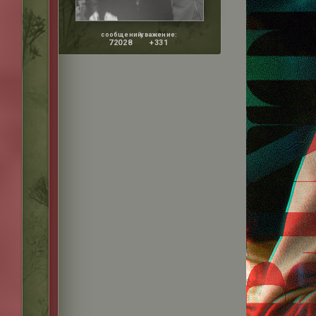
сообщений:
уважение:
72028
+331