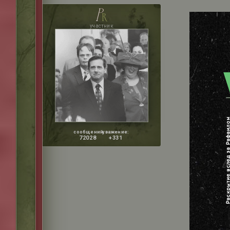
p
r
участник
сообщений:
уважение:
72028
+331