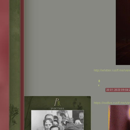
http://whittier.rusff.me/
0
20.01.2023 09:04:
p
r
https://outlive.rusff.me/
участник