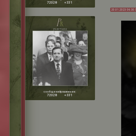
72028
+331
20.01.2023 06:30:
p
r
участник
сообщений:
уважение:
72028
+331