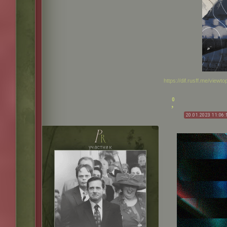
https://dif.rusff.me/view
0
20.01.2023 11:06:
p
r
участник