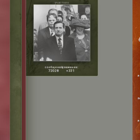
участник
сообщений:
уважение:
72028
+331