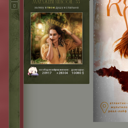
марджери уилсон, 33
залезу в
твою
душу и спальню
сообщений:
уважение:
доллары:
20917
+28304
10080 $