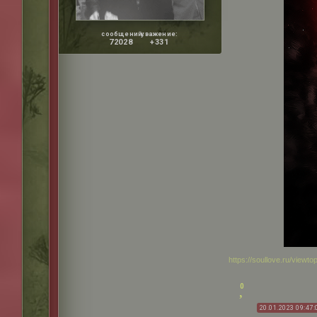
сообщений:
уважение:
72028
+331
https://soullove.ru/view
0
20.01.2023 09:47: