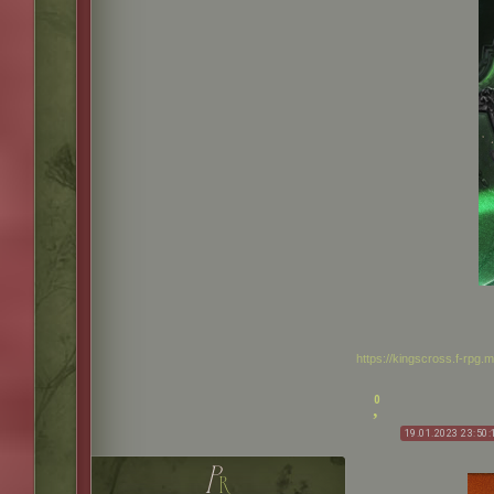
https://kingscross.f-rpg
0
19.01.2023 23:50:
p
r