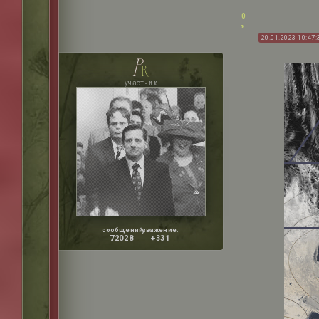
0
20.01.2023 10:47:
p
r
участник
сообщений:
уважение:
72028
+331