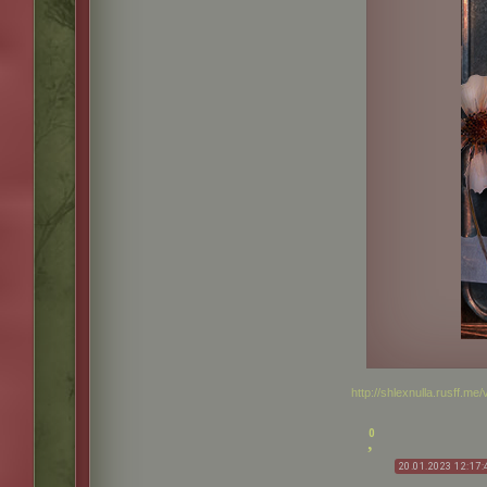
http://shlexnulla.rusff.m
0
20.01.2023 12:17: