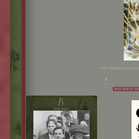
https://dopingo.ru/viewt
0
19.01.2023 23:18:
p
r
участник