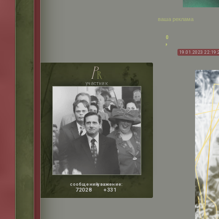
ваша реклама
0
19.01.2023 22:19:
p
r
участник
сообщений:
уважение:
72028
+331