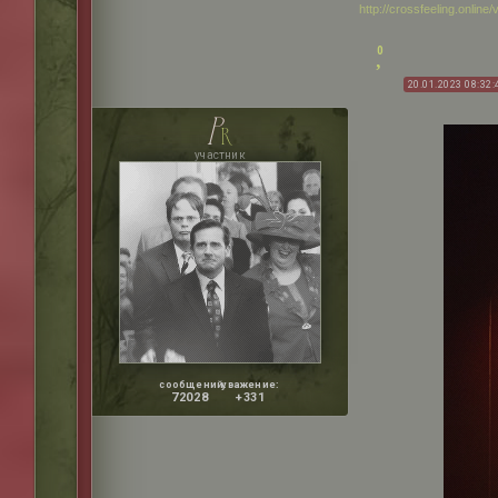
http://crossfeeling.onlin
0
20.01.2023 08:32:
p
r
участник
сообщений:
уважение:
72028
+331