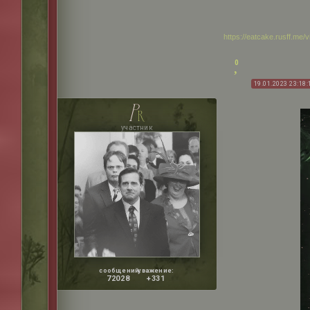
https://eatcake.rusff.me
0
19.01.2023 23:18:
p
r
участник
сообщений:
уважение:
72028
+331