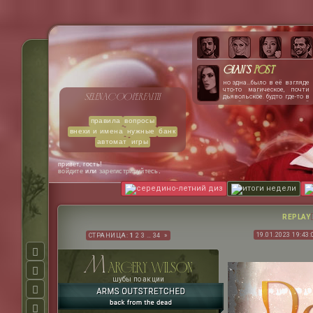
Gian's
post
но эдна…было в её взгляде
что-то магическое, почти
selena
cooper
faith
дьявольское. будто где-то в
самой глубине этой
девушки тлеют угли костра,
и стоит только
правила
вопросы
промелькнуть одной-
внехи и имена
нужные
банк
единственной искре, как
всё вокруг полыхнёт.
автомат
игры
джиан была не против
пожара.
привет, гость!
войдите
или
зарегистрируйтесь
.
середино-летний диз
итоги недели
REPLAY
19.01.2023 19:43:
СТРАНИЦА:
1
2
3
…
34
»
m
argery wilson
шубы по акции