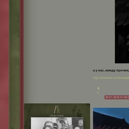
а у нас, между прочим,
http://ninenine.ru/viewt
0
20.01.2023 07:24:
p
r
участник