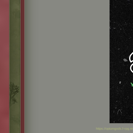
https://opiumgods.f-rpg.