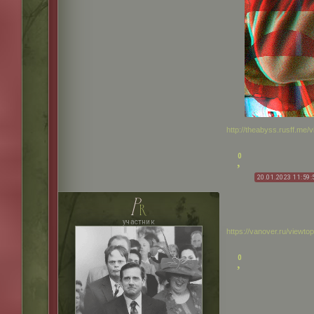
http://theabyss.rusff.me
0
20.01.2023 11:59:
p
r
участник
https://vanover.ru/viewt
0