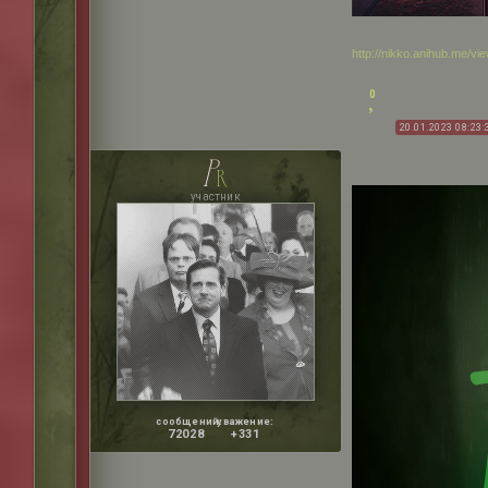
http://nikko.anihub.me/v
0
20.01.2023 08:23:
p
r
участник
сообщений:
уважение:
72028
+331