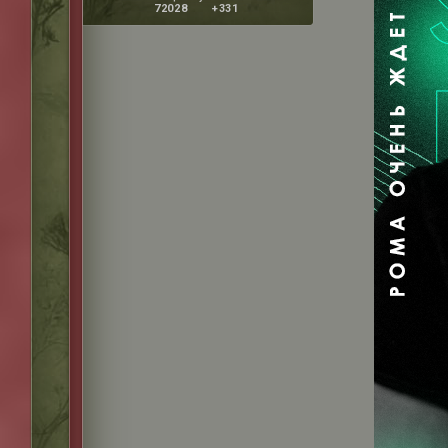
72028
+331