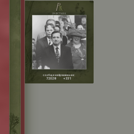
p
r
участник
сообщений:
уважение:
72028
+331