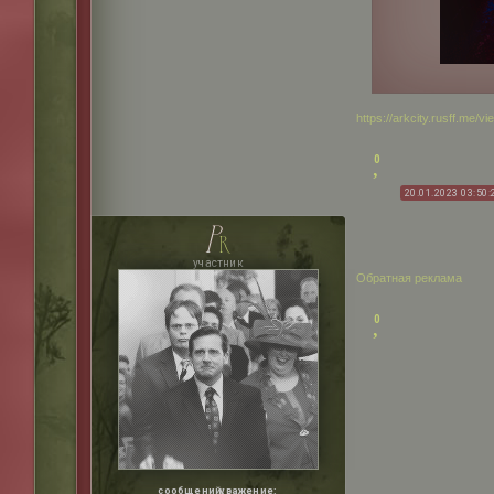
https://arkcity.rusff.me/
0
20.01.2023 03:50:
p
r
участник
Обратная реклама
0
сообщений:
уважение: