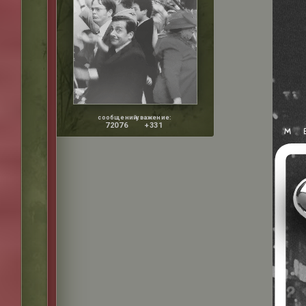
сообщений:
уважение:
72076
+331