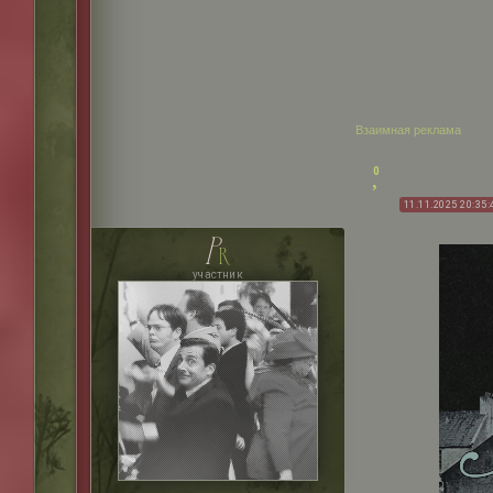
Взаимная реклама
0
11.11.2025 20:35:
p
r
участник