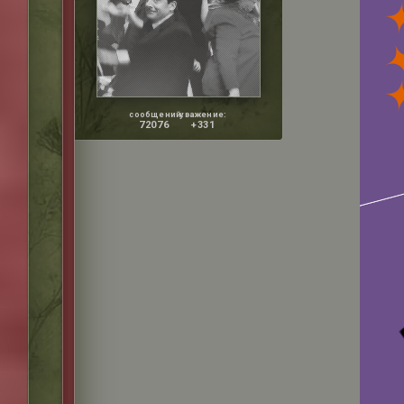
сообщений:
уважение:
72076
+331