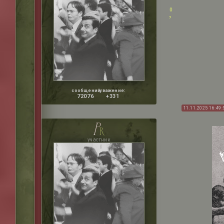
0
сообщений:
уважение:
72076
+331
11.11.2025 16:49:
p
r
участник