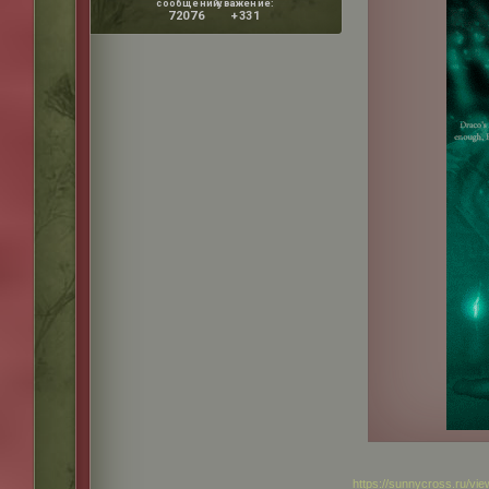
сообщений:
уважение:
72076
+331
https://sunnycross.ru/vi