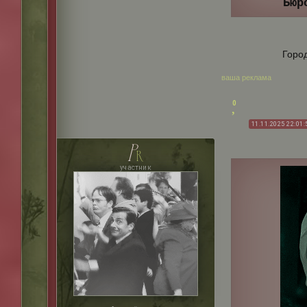
Бюр
Горо
ваша реклама
0
11.11.2025 22:01:
p
r
участник