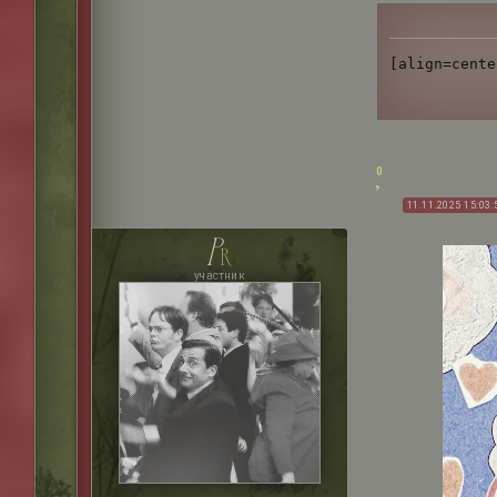
[align=cente
0
11.11.2025 15:03:
p
r
участник