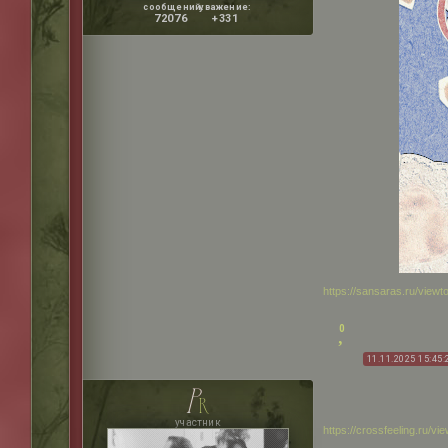
сообщений:
уважение:
72076
+331
https://sansaras.ru/view
0
11.11.2025 15:45:
p
r
участник
https://crossfeeling.ru/