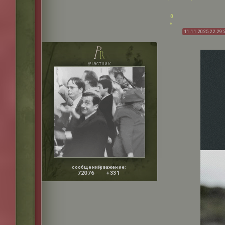
0
11.11.2025 22:29:
p
r
участник
сообщений:
уважение:
72076
+331