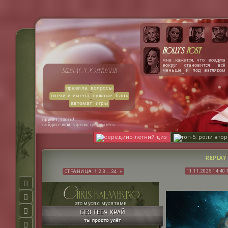
Holly's
post
мне кажется, что воздуха
вокруг становится всё
selena
cooper
faith
меньше, и под взглядом
нэша лёгкие сжимаются,
словно сжатые тугими
обручами. чертовски
правила
вопросы
хочется расплакаться. или
внехи и имена
нужные
банк
закричать. сердце
колотится как ослепшая от
автомат
игры
паники птица, запертая в
стеклянном ящике.
привет, гость!
войдите
или
зарегистрируйтесь
.
середино-летний диз
топ-5: роли вто
REPLAY
11.11.2025 14:40:
СТРАНИЦА:
1
2
3
…
34
»
c
hris balmerino
это муся с мусятами