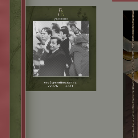
p
r
участник
сообщений:
уважение:
72076
+331