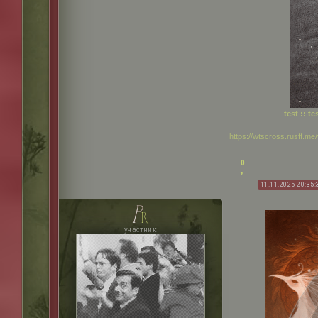
test :: tes
https://wtscross.rusff.m
0
11.11.2025 20:35:
p
r
участник