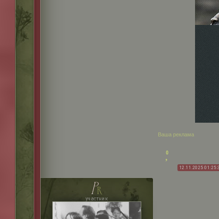
Ваша реклама
0
12.11.2025 01:25:
p
r
участник