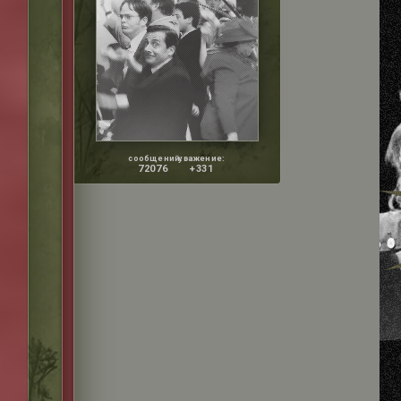
сообщений:
уважение:
72076
+331