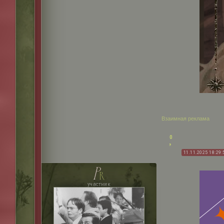
Взаимная реклама
0
11.11.2025 18:29:
p
r
участник