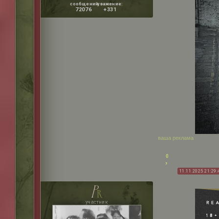
сообщений:
уважение:
72076
+331
ваша реклама
0
11.11.2025 21:29:
p
r
участник