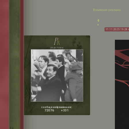
Взаимная реклама
0
11.11.2025 19:28:
p
r
участник
сообщений:
уважение:
72076
+331