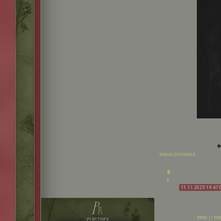
❖
ваша реклама
0
11.11.2025 19:47:
p
r
test :: tes
участник