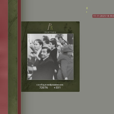
0
11.11.2025 18:55:
p
r
участник
сообщений:
уважение:
72076
+331