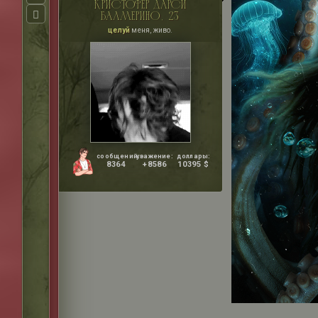
кристофер дарси
балмерино, 23
целуй
меня, живо.
сообщений:
уважение:
доллары:
8364
+8586
10395 $